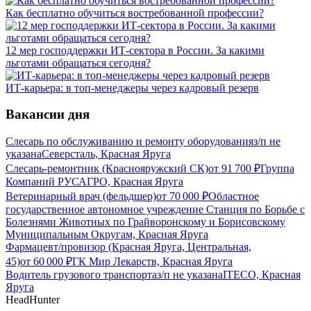
Как бесплатно обучиться востребованной профессии?
12 мер господдержки ИТ-сектора в России. За какими
льготами обращаться сегодня?
ИТ-карьера: в топ-менеджеры через кадровый резерв
Вакансии дня
Слесарь по обслуживанию и ремонту оборудования
з/п не
указана
Северсталь, Красная Яруга
Слесарь-ремонтник (Краснояружский СК)
от
91 700
₽
Группа
Компаний РУСАГРО, Красная Яруга
Ветеринарный врач (фельдшер)
от
70 000
₽
Областное
государственное автономное учреждение Станция по Борьбе с
Болезнями Животных по Грайворонскому и Борисовскому
Муниципальным Округам, Красная Яруга
Фармацевт/провизор (Красная Яруга, Центральная,
45)
от
60 000
₽
ГК Мир Лекарств, Красная Яруга
Водитель грузового транспорта
з/п не указана
ITECO, Красная
Яруга
HeadHunter