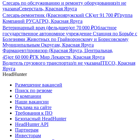
Слесарь по обслуживанию и ремонту оборудования
з/п не
указана
Северсталь, Красная Яруга
Слесарь-ремонтник (Краснояружский СК)
от
91 700
₽
Группа
Компаний РУСАГРО, Красная Яруга
Ветеринарный врач (фельдшер)
от
70 000
₽
Областное
государственное автономное учреждение Станция по Борьбе с
Болезнями Животных по Грайворонскому и Борисовскому
Муниципальным Округам, Красная Яруга
Фармацевт/провизор (Красная Яруга, Центральная,
45)
от
60 000
₽
ГК Мир Лекарств, Красная Яруга
Водитель грузового транспорта
з/п не указана
ITECO, Красная
Яруга
HeadHunter
Размещение вакансий
Поиск по резюме
О компании
Наши вакансии
Реклама на сайте
Требования к ПО
Безопасный HeadHunter
HeadHunter API
Партнерам
Инвесторам