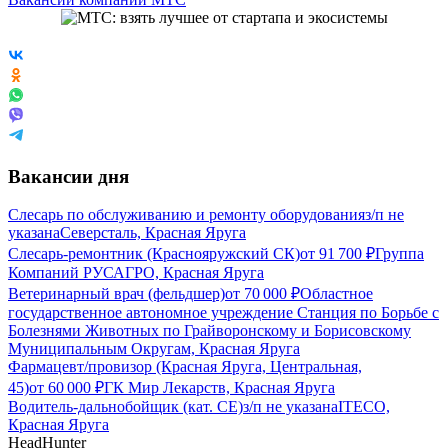
Вакансии дня
Слесарь по обслуживанию и ремонту оборудования
з/п не
указана
Северсталь, Красная Яруга
Слесарь-ремонтник (Краснояружский СК)
от
91 700
₽
Группа
Компаний РУСАГРО, Красная Яруга
Ветеринарный врач (фельдшер)
от
70 000
₽
Областное
государственное автономное учреждение Станция по Борьбе с
Болезнями Животных по Грайворонскому и Борисовскому
Муниципальным Округам, Красная Яруга
Фармацевт/провизор (Красная Яруга, Центральная,
45)
от
60 000
₽
ГК Мир Лекарств, Красная Яруга
Водитель-дальнобойщик (кат. CE)
з/п не указана
ITECO,
Красная Яруга
HeadHunter