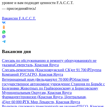
уровне и вам подходят ценности F.A.C.C.T.
— присоединяйтесь!
Вакансии F.A.C.C.T.
Вакансии дня
Слесарь по обслуживанию и ремонту оборудования
з/п не
указана
Северсталь, Красная Яруга
Слесарь-ремонтник (Краснояружский СК)
от
91 700
₽
Группа
Компаний РУСАГРО, Красная Яруга
Ветеринарный врач (фельдшер)
от
70 000
₽
Областное
государственное автономное учреждение Станция по Борьбе с
Болезнями Животных по Грайворонскому и Борисовскому
Муниципальным Округам, Красная Яруга
Фармацевт/провизор (Красная Яруга, Центральная,
45)
от
60 000
₽
ГК Мир Лекарств, Красная Яруга
Водитель грузового транспорта
з/п не указана
ITECO, Красная