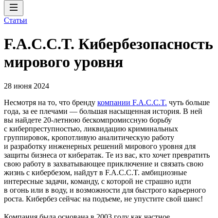
Статьи
F.A.C.C.T. Кибербезопасность
мирового уровня
28 июня 2024
Несмотря на то, что бренду
компании F.A.C.C.T.
чуть больше
года, за ее плечами — большая насыщенная история. В ней
вы найдете 20‑летнюю бескомпромиссную борьбу
с киберпреступностью, ликвидацию криминальных
группировок, кропотливую аналитическую работу
и разработку инженерных решений мирового уровня для
защиты бизнеса от кибератак. Те из вас, кто хочет превратить
свою работу в захватывающее приключение и связать свою
жизнь с кибербезом, найдут в F.A.C.C.T. амбициозные
интересные задачи, команду, с которой не страшно идти
в огонь или в воду, и возможности для быстрого карьерного
роста. Кибербез сейчас на подъеме, не упустите свой шанс!
Компания была основана в 2003 году как частное