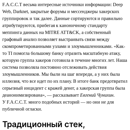
F.A.C.C.T весьма интересные источники информации: Deep
Web, Darknet, закрытые форумы и мессенджеры хакерских
группировок и так далее. Данные сортируются и правильно
атрибутируются, прибегая к каноничному стандарту
меппинга данных на MITRE ATT&CK, а собственный
графовый анализ позволяет выстраивать связи между
скомпрометированными узлами и злоумышленниками. «Как-
то TI помогла большому банку отразить масштабную атаку,
которую группа хакеров готовила в течение многих лет. Наша
система позволяла постоянно отслеживать действия
злоумышленников. Мы были на шаг впереди, а у них была
иллюзия, что все идет по их плану. В итоге банк предотвратил
серьезный инцидент с кражей денег, а хакерская группа была
деанонимизирована», — рассказывает
Евгений Чунихин
.
У F.A.C.C.T. много подобных историй — но они не для
публичной огласки.
Традиционный стек,