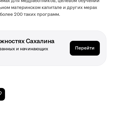
аммах для медработников, целевом обучении
льном материнском капитале и других мерах
более 200 таких программ.
ожностях Сахалина
Перейти
ванных и начинающих