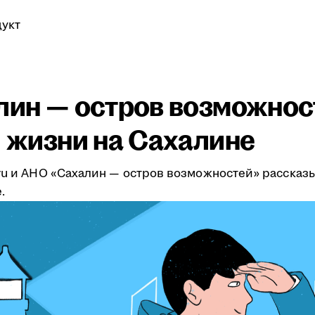
укт
алин — остров возможнос
и жизни на Сахалине
.ru и АНО «Сахалин — остров возможностей» рассказ
.