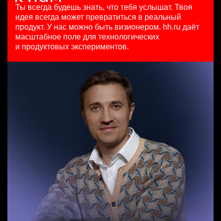
HeadHunter::Коммерческий департамент
15000000 so'm
4 авг. 2026
Ты всегда будешь знать, что тебя услышат.
Твоя
вчера
Ташкент
з/п не указана
идея всегда может превратиться в реальный
Младший SEO специалист
150000 ₽
Москва
продукт.
У нас можно быть визионером. hh.ru даёт
HeadHunter::Департамент маркетинга
Ярославль
масштабное поле для технологических
Менеджер по продажам крупному бизнесу
10 июл. 2026
и продуктовых экспериментов.
HeadHunter::Телефонные продажи
з/п не указана
Тренер по развитию компетенций продаж
29 июл. 2026
Москва
HeadHunter::Коммерческий департамент
з/п не указана
21 июл. 2026
Ташкент
з/п не указана
Санкт-Петербург