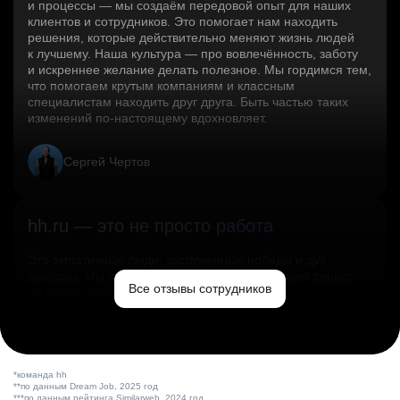
и процессы — мы создаём передовой опыт для наших
клиентов и сотрудников. Это помогает нам находить
решения, которые действительно меняют жизнь людей
к лучшему. Наша культура — про вовлечённость, заботу
и искреннее желание делать полезное. Мы гордимся тем,
что помогаем крутым компаниям и классным
специалистам находить друг друга. Быть частью таких
изменений по‑настоящему вдохновляет.
Сергей Чертов
hh.ru — это не просто работа
Это эмпатичные люди, заслуженные победы и дух
свободы. Мы помогаем миру и создаём лучший сервис
Все отзывы сотрудников
по поиску работы в стране.
Ольга Емельянова
*команда hh
**по данным Dream Job, 2025 год
***по данным рейтинга Similarweb, 2024 год