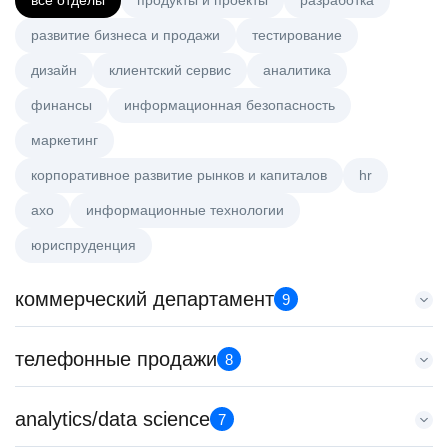
все отделы
продукты и проекты
разработка
развитие бизнеса и продажи
тестирование
дизайн
клиентский сервис
аналитика
финансы
информационная безопасность
маркетинг
корпоративное развитие рынков и капиталов
hr
axo
информационные технологии
юриспруденция
коммерческий департамент
9
Key Account Manager (EdTech)
телефонные продажи
8
HeadHunter::Коммерческий департамент
вчера
Специалист телемаркетинга
analytics/data science
150000 ₽
7
HeadHunter::Телефонные продажи
Казань