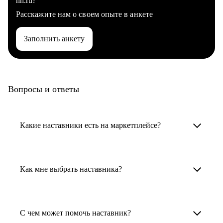
hh.ru?
Расскажите нам о своем опыте в анкете
Заполнить анкету
Вопросы и ответы
Какие наставники есть на маркетплейсе?
Карьерные наставники — это HR-
специалисты, карьерные консультанты,
Как мне выбрать наставника?
психологи, резюмерайтеры и менторы.
Умный поиск поможет в три клика выбрать
Менторы работают в ИТ, дизайне, других
наставника для достижения вашей цели.
С чем может помочь наставник?
узкоспециализированных сферах. Они