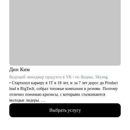
Дин
Ким
Ведущий менеджер продукта в VK / ex-Яндекс, Skyeng
• Стартанул карьеру в IT в 18 лет, и за 7 лет дорос до Product
lead в BigTech, собрал топовые компании в резюме. Поэтому
отлично понимаю кризисы, с которыми сталкиваются
молодые лидеры.
• Я со-основатель стартапа на этапе Seed, оценка 70млн.
Выбрать услугу
Отвечаю за продуктовую линейку и создание лучшей
команды (по моему мнению).
• За год помог более 10 специалистам найти работу, поднять
грейд и зарплату.