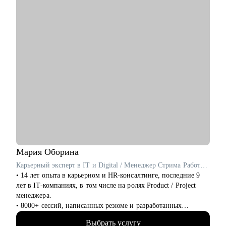
• Выстроить процессы в команде и понять, какие хард- и
софт-скиллы стоит развивать именно вам
• Разобраться с продуктовой аналитикой, метриками и
исследованиями
• Просто поговорить по-человечески, если вы чувствуете, что
застряли, запутались или не понимаете, куда двигаться
дальше :)
Мария
Оборина
Карьерный эксперт в IT и Digital / Менеджер Стрима Работодателей в Сетке от hh.ru / ex- Яндекс Практикум, Островок!
• 14 лет опыта в карьерном и HR-консалтинге, последние 9
лет в IT-компаниях, в том числе на ролях Product / Project
менеджера.
• 8000+ сессий, написанных резюме и разработанных
карьерных планов по переходу в новую профессию и
Выбрать услугу
эффективному поиску работы, в том числе в IT.